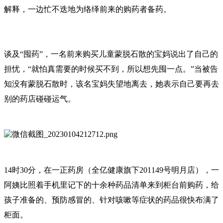
解释，一边忙不迭地为络绎前来的购药者备药。
谈及“囤药”，一名前来购买儿童蒙脱石散的宝妈说出了自己的
担忧，“就怕真需要的时候买不到，所以想先囤一点。”当被告
知没有蒙脱石散时，该名宝妈失望地离去，她表示自己要再去
别的药店碰碰运气。
14时30分，在一正药房（全亿健康旗下201149号明月店），一
阿姨比照着手机里记下的十余种药品清单来到柜台前购药，给
孩子准备的、预防感冒的、针对咳嗽等症状的药品很快布满了
柜面。