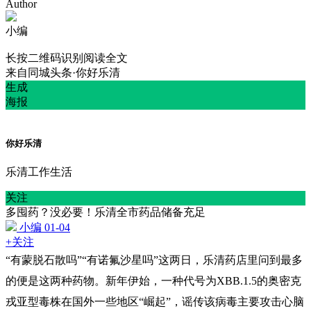
Author
小编
长按二维码识别阅读全文
来自
同城头条·你好乐清
生成
海报
你好乐清
乐清工作生活
关注
多囤药？没必要！乐清全市药品储备充足
小编
01-04
+关注
“有蒙脱石散吗”“有诺氟沙星吗”这两日，乐清药店里问到最多
的便是这两种药物。新年伊始，一种代号为XBB.1.5的奥密克
戎亚型毒株在国外一些地区“崛起”，谣传该病毒主要攻击心脑