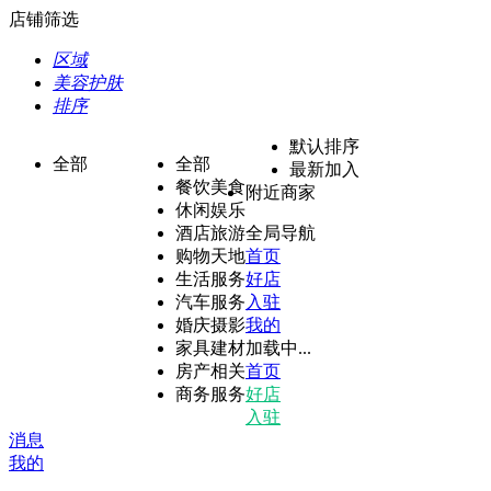
店铺筛选
区域
美容护肤
排序
默认排序
全部
全部
最新加入
餐饮美食
附近商家
休闲娱乐
酒店旅游
全局导航
购物天地
首页
生活服务
好店
汽车服务
入驻
婚庆摄影
我的
家具建材
加载中...
房产相关
首页
商务服务
好店
入驻
消息
我的